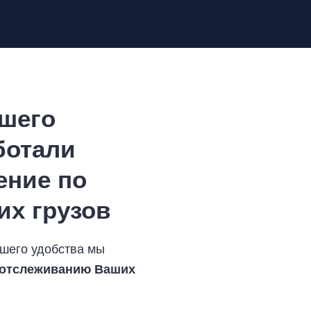
шего
ботали
ение по
х грузов
шего удобства мы
 отслеживанию Ваших