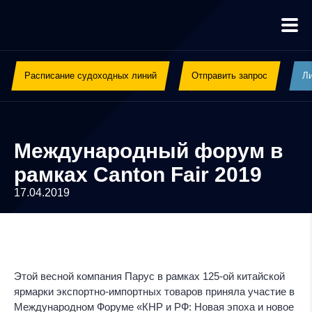
Расписание судоходных линий
Отправить запрос
Ли
Международный форум в
рамках Canton Fair 2019
17.04.2019
Этой весной компания Парус в рамках 125-ой китайской
ярмарки экспортно-импортных товаров приняла участие в
Международном Форуме «КНР и РФ: Новая эпоха и новое